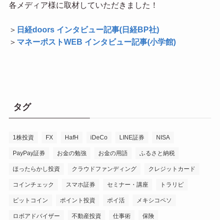
各メディア様に取材していただきました！
＞
日経doors インタビュー記事(日経BP社)
＞
マネーポストWEB インタビュー記事(小学館)
タグ
1株投資
FX
HafH
iDeCo
LINE証券
NISA
PayPay証券
お金の勉強
お金の用語
ふるさと納税
ほったらかし投資
クラウドファンディング
クレジットカード
コインチェック
スマホ証券
セミナー・講座
トラリピ
ビットコイン
ポイント投資
ポイ活
メキシコペソ
ロボアドバイザー
不動産投資
仕事術
保険