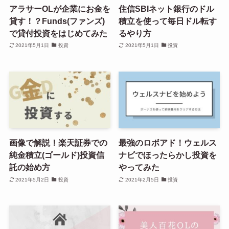
アラサーOLが企業にお金を
住信SBIネット銀行のドル
貸す！？Funds(ファンズ)
積立を使って毎日ドル転す
で貸付投資をはじめてみた
るやり方
2021年5月1日
投資
2021年5月1日
投資
画像で解説！楽天証券での
最強のロボアド！ウェルス
純金積立(ゴールド)投資信
ナビでほったらかし投資を
託の始め方
やってみた
2021年5月2日
投資
2021年2月5日
投資