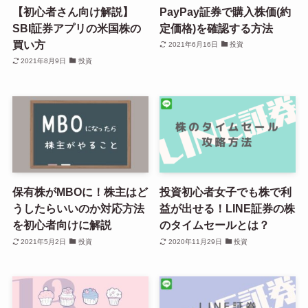
【初心者さん向け解説】
PayPay証券で購入株価(約
SBI証券アプリの米国株の
定価格)を確認する方法
買い方
2021年6月16日
投資
2021年8月9日
投資
保有株がMBOに！株主はど
投資初心者女子でも株で利
うしたらいいのか対応方法
益が出せる！LINE証券の株
を初心者向けに解説
のタイムセールとは？
2021年5月2日
投資
2020年11月29日
投資