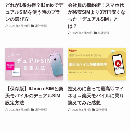
どれが1番お得？IIJmioでデ
会社員の節約術！スマホ代
ュアルSIMを使う時のプラ
が格安SIMより3万円安くな
ンの選び方
った「デュアルSIM」と
は？
2021年5月29日
家計管理
2021年5月29日
家計管理
【保存版】IIJmio eSIMと楽
控えめに言って最高♡マイ
天モバイルのデュアルSIM
ネオ→楽天モバイルに乗り
設定方法
換えてみた感想
2021年5月29日
家計管理
2021年4月7日
家計管理