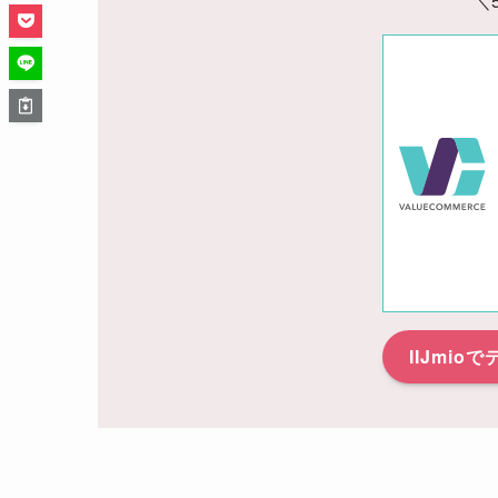
＼
IIJmio