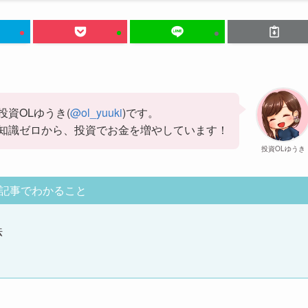
投資OLゆうき(
@ol_yuuki
)です。
知識ゼロから、投資でお金を増やしています！
投資OLゆうき
記事でわかること
法