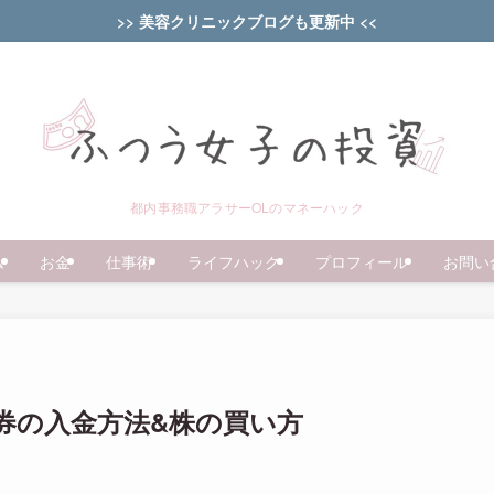
>> 美容クリニックブログも更新中 <<
都内事務職アラサーOLのマネーハック
ム
お金
仕事術
ライフハック
プロフィール
お問い
証券の入金方法&株の買い方