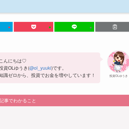
こんにちは♡
投資OLゆうき(
@ol_yuuki
)です。
知識ゼロから、投資でお金を増やしています！
投資OLゆうき
記事でわかること