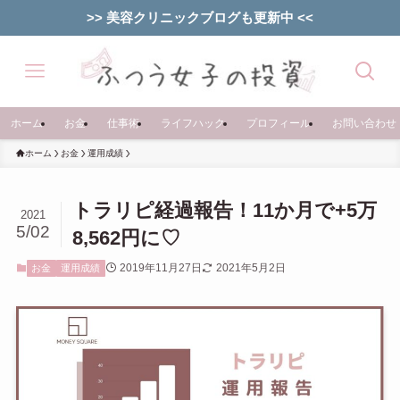
>> 美容クリニックブログも更新中 <<
ホーム
お金
仕事術
ライフハック
プロフィール
お問い合わせ
ホーム
お金
運用成績
トラリピ経過報告！11か月で+5万
2021
5/02
8,562円に♡
2019年11月27日
2021年5月2日
お金
運用成績