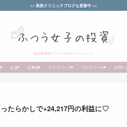
>> 美容クリニックブログも更新中 <<
都内事務職アラサーOLのマネーハック
ム
お金
仕事術
ライフハック
プロフィール
お問い
たらかしで+24,217円の利益に♡