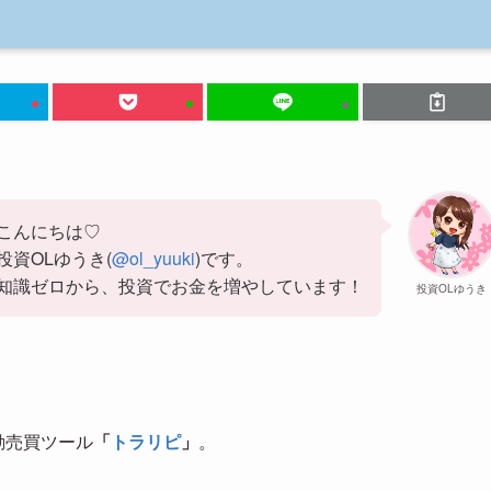
こんにちは♡
投資OLゆうき(
@ol_yuuki
)です。
知識ゼロから、投資でお金を増やしています！
投資OLゆうき
自動売買ツール
「
トラリピ
」
。