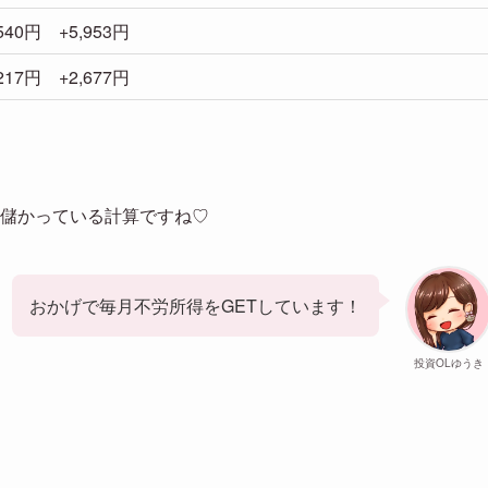
,540円 +5,953円
,217円 +2,677円
い儲かっている計算ですね♡
おかげで毎月不労所得をGETしています！
投資OLゆうき