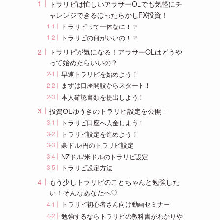
トラリピは忙しいアラサーOLでも気軽にチ
ャレンジできるほったらかしFX投資！
トラリピって一体なに！？
トラリピの何がいいの！？
トラリピが気になる！アラサーOLはどうや
って始めたらいいの？
早速トラリピを始めよう！
まずは口座開設からスタート！
本人確認書類を提出しよう！
投資OLゆうきのトラリピ設定を公開！
トラリピ口座へ入金しよう！
トラリピ設定を進めよう！
豪ドル/円のトラリピ設定
NZドル/米ドルのトラリピ設定
トラリピ設定方法
もう少しトラリピのことちゃんと勉強した
い！そんなあなたへ♡
トラリピ初心者さん向け動画セミナー
勉強するならトラリピの教科書がわかりや