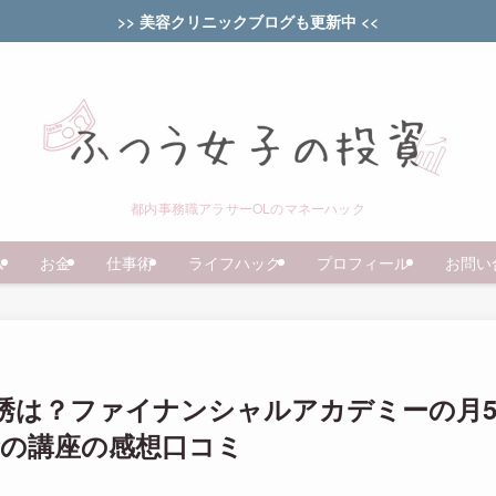
>> 美容クリニックブログも更新中 <<
都内事務職アラサーOLのマネーハック
ム
お金
仕事術
ライフハック
プロフィール
お問い
誘は？ファイナンシャルアカデミーの月
金の講座の感想口コミ