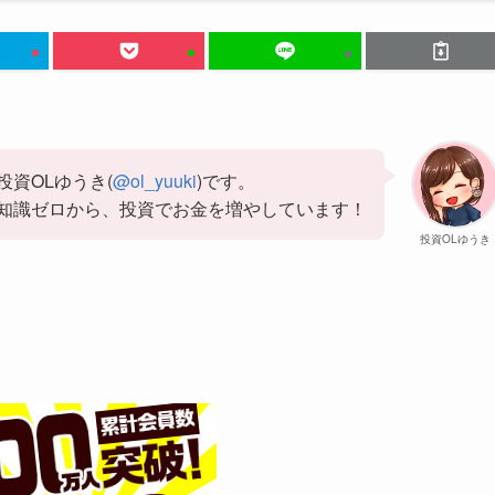
投資OLゆうき(
@ol_yuuki
)です。
知識ゼロから、投資でお金を増やしています！
投資OLゆうき