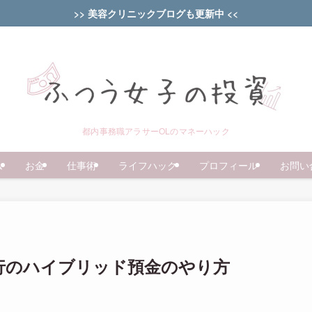
>> 美容クリニックブログも更新中 <<
都内事務職アラサーOLのマネーハック
ム
お金
仕事術
ライフハック
プロフィール
お問い
ト銀行のハイブリッド預金のやり方