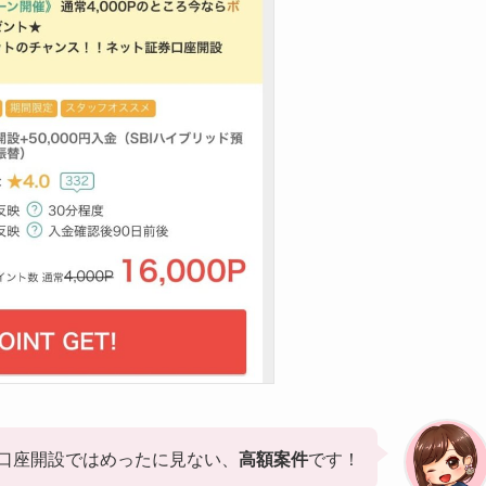
口座開設ではめったに見ない、
高額案件
です！