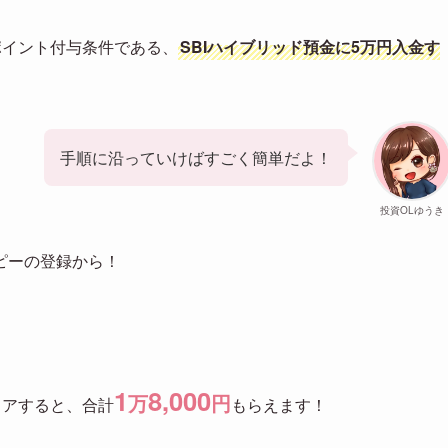
ポイント付与条件である、
SBIハイブリッド預金に5万円入金す
手順に沿っていけばすごく簡単だよ！
投資OLゆうき
ピーの登録から！
1
8,000
万
円
リアすると、合計
もらえます！