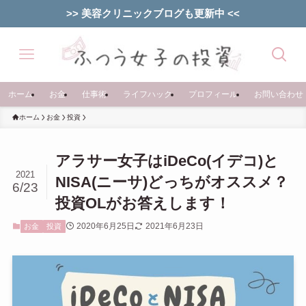
>> 美容クリニックブログも更新中 <<
ホーム
お金
仕事術
ライフハック
プロフィール
お問い合わせ
ホーム
お金
投資
アラサー女子はiDeCo(イデコ)と
2021
NISA(ニーサ)どっちがオススメ？
6/23
投資OLがお答えします！
2020年6月25日
2021年6月23日
お金
投資