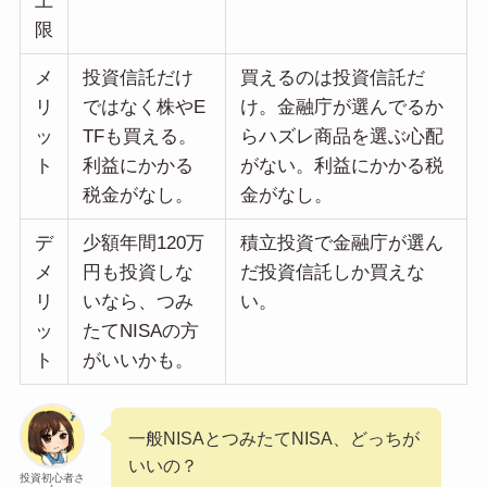
上
限
メ
投資信託だけ
買えるのは投資信託だ
リ
ではなく株やE
け。金融庁が選んでるか
ッ
TFも買える。
らハズレ商品を選ぶ心配
ト
利益にかかる
がない。利益にかかる税
税金がなし。
金がなし。
デ
少額年間120万
積立投資で金融庁が選ん
メ
円も投資しな
だ投資信託しか買えな
リ
いなら、つみ
い。
ッ
たてNISAの方
ト
がいいかも。
一般NISAとつみたてNISA、どっちが
いいの？
投資初心者さ