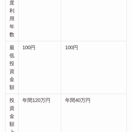
度
利
用
年
数
最
100円
100円
低
投
資
金
額
投
年間120万円
年間40万円
資
金
額