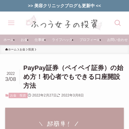
>> 美容クリニックブログも更新中 <<
ホーム
お金
仕事術
ライフハック
プロフィール
お問い合わせ
ホーム
お金
投資
PayPay証券（ペイペイ証券）の始
2022
め方！初心者でもできる口座開設
3/08
方法
2022年2月27日
2022年3月8日
お金
投資