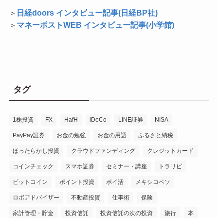
＞
日経doors インタビュー記事(日経BP社)
＞
マネーポストWEB インタビュー記事(小学館)
タグ
1株投資
FX
HafH
iDeCo
LINE証券
NISA
PayPay証券
お金の勉強
お金の用語
ふるさと納税
ほったらかし投資
クラウドファンディング
クレジットカード
コインチェック
スマホ証券
セミナー・講座
トラリピ
ビットコイン
ポイント投資
ポイ活
メキシコペソ
ロボアドバイザー
不動産投資
仕事術
保険
家計管理・貯金
投資信託
投資信託の次の投資
旅行
本