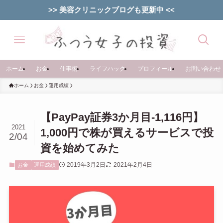
>> 美容クリニックブログも更新中 <<
ホーム
お金
仕事術
ライフハック
プロフィール
お問い合わせ
ホーム
お金
運用成績
【PayPay証券3か月目-1,116円】
2021
1,000円で株が買えるサービスで投
2/04
資を始めてみた
2019年3月2日
2021年2月4日
お金
運用成績