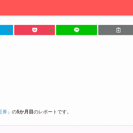
y証券
」の
5か月目
のレポートです。