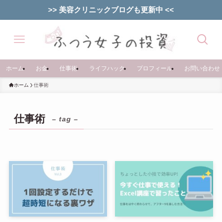
>> 美容クリニックブログも更新中 <<
ホーム
お金
仕事術
ライフハック
プロフィール
お問い合わせ
ホーム
仕事術
仕事術
– tag –