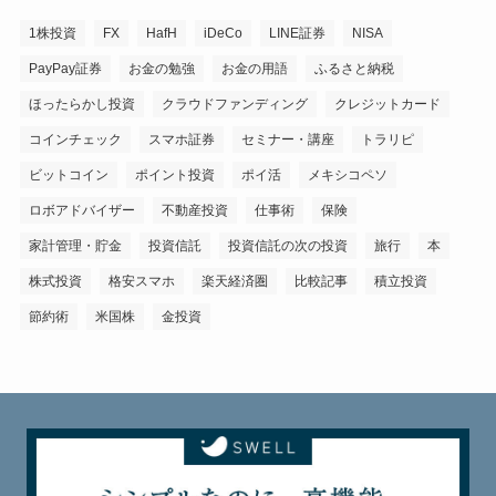
1株投資
FX
HafH
iDeCo
LINE証券
NISA
PayPay証券
お金の勉強
お金の用語
ふるさと納税
ほったらかし投資
クラウドファンディング
クレジットカード
コインチェック
スマホ証券
セミナー・講座
トラリピ
ビットコイン
ポイント投資
ポイ活
メキシコペソ
ロボアドバイザー
不動産投資
仕事術
保険
家計管理・貯金
投資信託
投資信託の次の投資
旅行
本
株式投資
格安スマホ
楽天経済圏
比較記事
積立投資
節約術
米国株
金投資