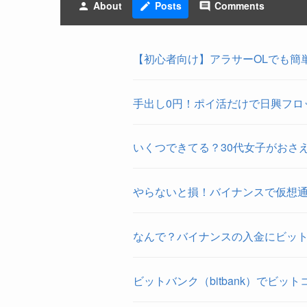
About
Posts
Comments
person
create
comment
【初心者向け】アラサーOLでも簡
手出し0円！ポイ活だけで日興フロ
いくつできてる？30代女子がおさ
やらないと損！バイナンスで仮想
なんで？バイナンスの入金にビッ
ビットバンク（bitbank）でビッ