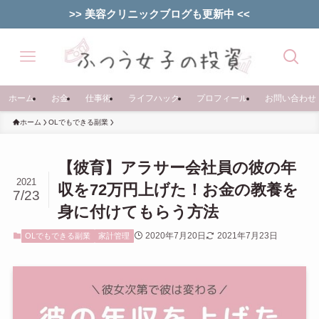
>> 美容クリニックブログも更新中 <<
ホーム
お金
仕事術
ライフハック
プロフィール
お問い合わせ
ホーム
OLでもできる副業
【彼育】アラサー会社員の彼の年
2021
収を72万円上げた！お金の教養を
7/23
身に付けてもらう方法
2020年7月20日
2021年7月23日
OLでもできる副業
家計管理