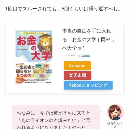
1回目でスルーされても、5回くらいは繰り返すべし。
本当の自由を手に入れ
る お金の大学 [ 両＠リ
ベ大学長 ]
created by
Rinker
Amazon
楽天市場
Yahooショッピング
ちなみに、今では彼がうちに来ると
「あのライオンの本読みたい」と言
投資OLゆう
き
われるようになりました！やった